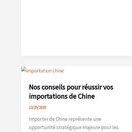
Canton
139e
édition
2026
:
dates,
phases
et
conseils
pour
Nos conseils pour réussir vos
sourcer
importations de Chine
en
Chine
12/25/2025
Importer de Chine représente une
opportunité stratégique majeure pour les