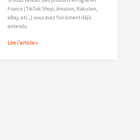
France (TikTok Shop, Amazon, Rakuten,
eBay, etc.,) vous avez forcément déjà
entendu
EPR
Lire l’article »
:
tout
ce
que
les
e-
commerçants
doivent
savoir
pour
vendre