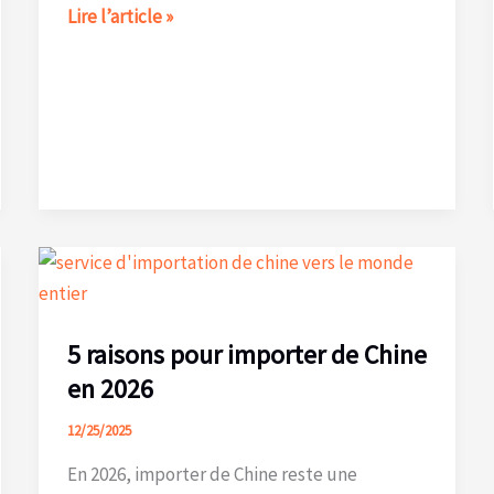
Nouvelle
Lire l’article »
taxe
européenne
2026
sur
les
petits
colis
:
ce
que
5 raisons pour importer de Chine
doivent
en 2026
savoir
les
12/25/2025
e‑commerçants
En 2026, importer de Chine reste une
et