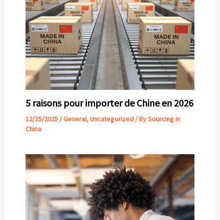
5 raisons pour importer de Chine en 2026
12/25/2025
/
General
,
Uncategorized
/ By
Sourcing in
China